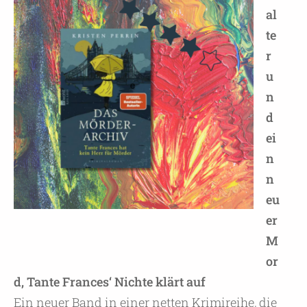
al
te
r
u
n
d
ei
n
n
eu
er
M
or
d, Tante Frances‘ Nichte klärt auf
Ein neuer Band in einer netten Krimireihe, die