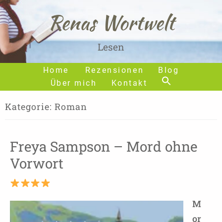
Renas Wortwelt
Lesen
Home
Rezensionen
Blog
Über mich
Kontakt
Kategorie:
Roman
Freya Sampson – Mord ohne
Vorwort
M
or