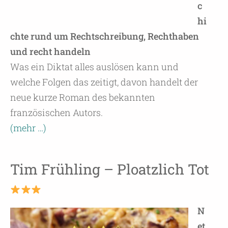
c
hi
chte rund um Rechtschreibung, Rechthaben
und recht handeln
Was ein Diktat alles auslösen kann und
welche Folgen das zeitigt, davon handelt der
neue kurze Roman des bekannten
französischen Autors.
(mehr …)
Tim Frühling – Ploatzlich Tot
N
et