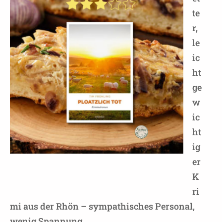
te
r,
le
ic
ht
ge
w
ic
ht
ig
er
K
ri
mi aus der Rhön – sympathisches Personal,
wenig Spannung