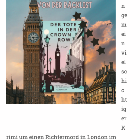
n
ge
m
ei
n
vi
el
sc
hi
c
ht
ig
er
K
rimi um einen Richtermord in London im