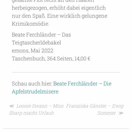
herbeigezogen, erhöht dabei eigentlich
nur den Spaß. Eine wirklich gelungene
Krimikomödie.
Beate Ferchländer – Das
Teigtascherldebakel
emons, Mai 2022
Taschenbuch, 364 Seiten, 14,00 €
Schau auch hier:
Beate Ferchländer – Die
Apfelstrudelmisere
Beitragsnavigation
≪ Leonie Swann – Miss
Franziska Gänsler – Ewig
Sharp macht Urlaub
Sommer ≫