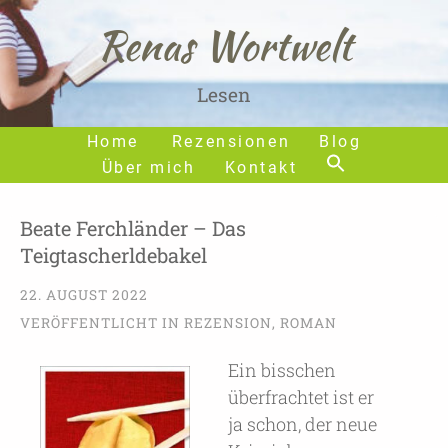
Renas Wortwelt
Lesen
Home
Rezensionen
Blog
Über mich
Kontakt
Beate Ferchländer – Das
Teigtascherldebakel
22. AUGUST 2022
VERÖFFENTLICHT IN
REZENSION
,
ROMAN
Ein bisschen
überfrachtet ist er
ja schon, der neue