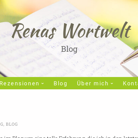
Renas Wortwelt
Blog
Rezensionen
Blog
Über mich
Kont
AG
,
BLOG