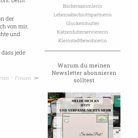
tors. Denn
Büchersammlerin
Lebensabschnittspartnerin
on der
Gluckenmutter
uch von mir.
Katzenfutterserviererin
chte und
Kleinstadtbewohnerin
 dass jede
Warum du meinen
Newsletter abonnieren
rten – Freuen ≫
solltest