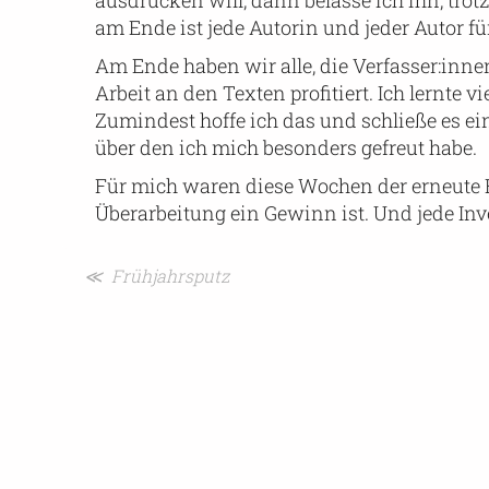
ausdrücken will, dann belasse ich ihn, tr
am Ende ist jede Autorin und jeder Autor fü
Am Ende haben wir alle, die Verfasser:inne
Arbeit an den Texten profitiert. Ich lernte 
Zumindest hoffe ich das und schließe es e
über den ich mich besonders gefreut habe.
Für mich waren diese Wochen der erneute B
Überarbeitung ein Gewinn ist. Und jede Inv
Beitragsnavigation
≪ Frühjahrsputz