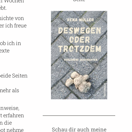
ten Wochen
bt.
hichte von
r ich freue
ob ich in
exte
beide Seiten
mehr als
inweise,
t erfahren
n die
Schau dir auch meine
ebot nehme