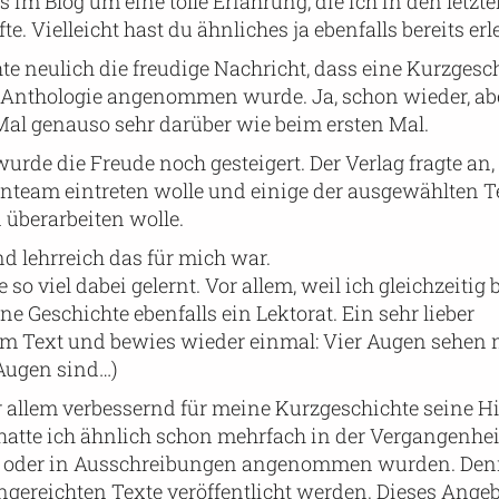
s im Blog um eine tolle Erfahrung, die ich in den letz
e. Vielleicht hast du ähnliches ja ebenfalls bereits erle
te neulich die freudige Nachricht, dass eine Kurzgesc
e Anthologie angenommen wurde. Ja, schon wieder, abe
Mal genauso sehr darüber wie beim ersten Mal.
rde die Freude noch gesteigert. Der Verlag fragte an, 
enteam eintreten wolle und einige der ausgewählten T
überarbeiten wolle.
d lehrreich das für mich war.
e so viel dabei gelernt. Vor allem, weil ich gleichzeitig 
ne Geschichte ebenfalls ein Lektorat. Ein sehr lieber
em Text und bewies wieder einmal: Vier Augen sehen 
 Augen sind…)
or allem verbessernd für meine Kurzgeschichte seine H
tte ich ähnlich schon mehrfach in der Vergangenhei
 at oder in Ausschreibungen angenommen wurden. Den
eingereichten Texte veröffentlicht werden. Dieses Ang