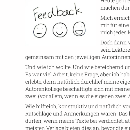
Heute geht e
machen durft
Mich erreich
mir für ein
mich jedes 
Doch dann wu
sein Lektor
gemeinsam mit den jeweiligen Autor:innen 
Und wie ich wollte. Und wie bereichernd un
Es war viel Arbeit, keine Frage, aber ich hab
erlebte, denn natürlich durchlief meine eige
Autorenkollege beschäftigte sich mit mein
zwei (vor allem, wenn es die eigenen zwei
Wie hilfreich, konstruktiv und natürlich v
Ratschläge und Anmerkungen waren. Das ha
dürfen, wenn meine Texte bei verdichtet.
meisten Verlage bieten dies an, bevor die 