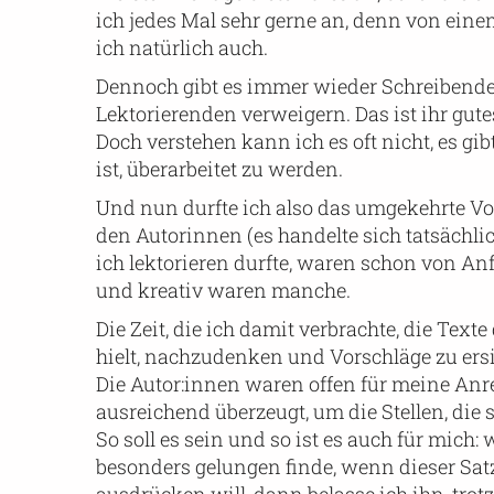
ich jedes Mal sehr gerne an, denn von eine
ich natürlich auch.
Dennoch gibt es immer wieder Schreibende,
Lektorierenden verweigern. Das ist ihr gute
Doch verstehen kann ich es oft nicht, es gi
ist, überarbeitet zu werden.
Und nun durfte ich also das umgekehrte Vo
den Autorinnen (es handelte sich tatsächli
ich lektorieren durfte, waren schon von Anf
und kreativ waren manche.
Die Zeit, die ich damit verbrachte, die Text
hielt, nachzudenken und Vorschläge zu ers
Die Autor:innen waren offen für meine An
ausreichend überzeugt, um die Stellen, die 
So soll es sein und so ist es auch für mich
besonders gelungen finde, wenn dieser Satz