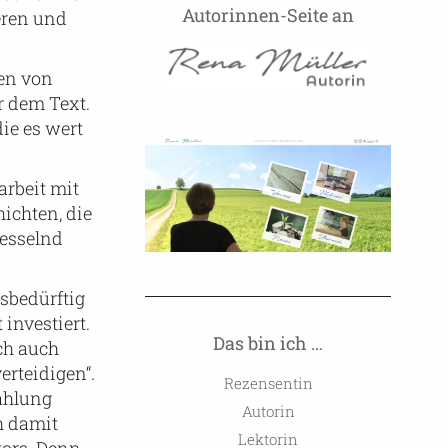
Autorinnen-Seite an
eren und
gen von
r dem Text.
die es wert
arbeit mit
ichten, die
fesselnd
gsbedürftig
investiert.
Das bin ich …
ch auch
erteidigen“.
Rezensentin
zählung
Autorin
h damit
Lektorin