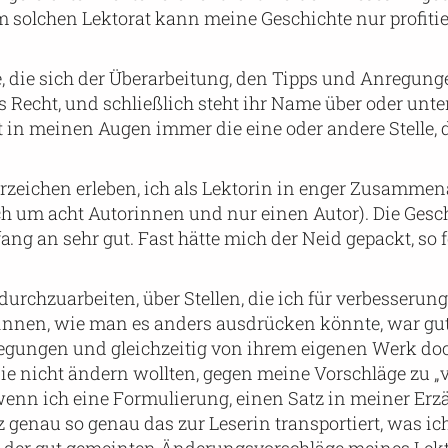
m solchen Lektorat kann meine Geschichte nur profiti
 die sich der Überarbeitung, den Tipps und Anregun
s Recht, und schließlich steht ihr Name über oder unte
bt in meinen Augen immer die eine oder andere Stelle, 
rzeichen erleben, ich als Lektorin in enger Zusammen
ch um acht Autorinnen und nur einen Autor). Die Gesch
ang an sehr gut. Fast hätte mich der Neid gepackt, so 
e durchzuarbeiten, über Stellen, die ich für verbesserun
innen, wie man es anders ausdrücken könnte, war gut 
regungen und gleichzeitig von ihrem eigenen Werk do
sie nicht ändern wollten, gegen meine Vorschläge zu „v
: wenn ich eine Formulierung, einen Satz in meiner Er
 genau so genau das zur Leserin transportiert, was ic