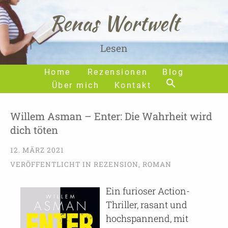
Renas Wortwelt
Lesen
Home
Rezensionen
Blog
Über mich
Kontakt
Willem Asman – Enter: Die Wahrheit wird
dich töten
12. MÄRZ 2021
VERÖFFENTLICHT IN
REZENSION
,
ROMAN
Ein furioser Action-
Thriller, rasant und
hochspannend, mit