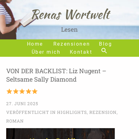
Renas Wortwelt
Lesen
Home
Rezensionen
Blog
Über mich
Kontakt
VON DER BACKLIST: Liz Nugent –
Seltsame Sally Diamond
27. JUNI 2025
VERÖFFENTLICHT IN
HIGHLIGHTS
,
REZENSION
,
ROMAN