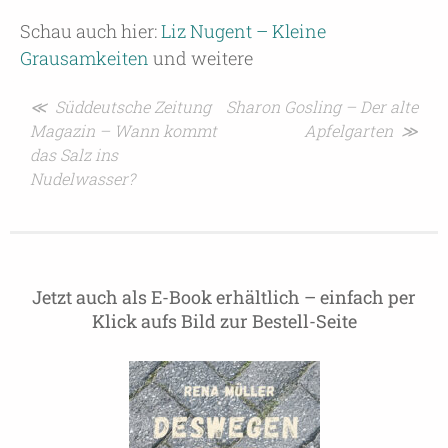
Schau auch hier:
Liz Nugent – Kleine
Grausamkeiten
und weitere
Beitragsnavigation
≪ Süddeutsche Zeitung
Sharon Gosling – Der alte
Magazin – Wann kommt
Apfelgarten ≫
das Salz ins
Nudelwasser?
Jetzt auch als E-Book erhältlich – einfach per
Klick aufs Bild zur Bestell-Seite