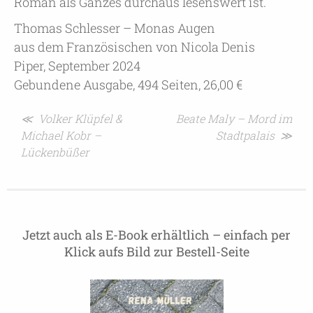
Roman als Ganzes durchaus lesenswert ist.
Thomas Schlesser – Monas Augen
aus dem Französischen von Nicola Denis
Piper, September 2024
Gebundene Ausgabe, 494 Seiten, 26,00 €
Beitragsnavigation
≪ Volker Klüpfel &
Beate Maly – Mord im
Michael Kobr –
Stadtpalais ≫
Lückenbüßer
Jetzt auch als E-Book erhältlich – einfach per
Klick aufs Bild zur Bestell-Seite