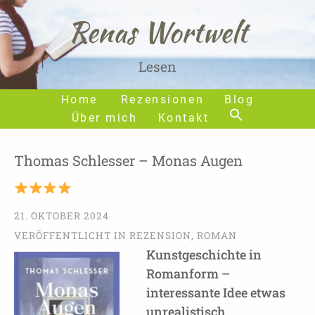
Renas Wortwelt
Lesen
Home
Rezensionen
Blog
Über mich
Kontakt
Thomas Schlesser – Monas Augen
21. OKTOBER 2024
VERÖFFENTLICHT IN
REZENSION
,
ROMAN
Kunstgeschichte in
Romanform –
interessante Idee etwas
unrealistisch