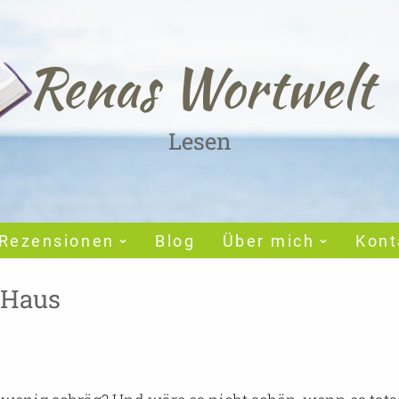
Renas Wortwelt
Lesen
Rezensionen
Blog
Über mich
Kont
 Haus