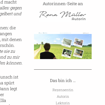
und macht
Autorinnen-Seite an
alles: gegen
gelbert und
nnen: die
langen
, mit denen
erschön.
te sie zu
and zu mir
rfen können.
Wunsch ist
Das bin ich …
na spürt
Dann legt
Rezensentin
der
Autorin
Ella
Lektorin