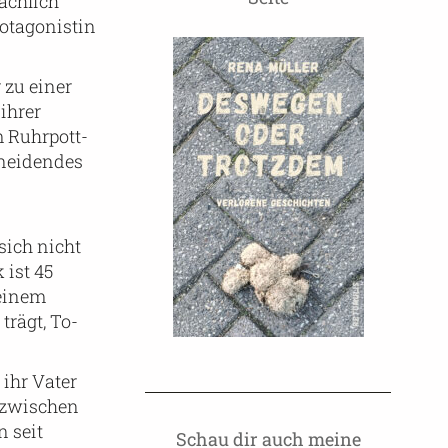
ächlich
otagonistin
 zu einer
ihrer
m Ruhrpott-
chneidendes
sich nicht
 ist 45
 einem
trägt, To-
 ihr Vater
inzwischen
n seit
Schau dir auch meine