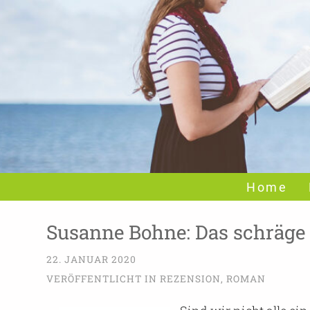
Home
Susanne Bohne: Das schräge
22. JANUAR 2020
VERÖFFENTLICHT IN
REZENSION
,
ROMAN