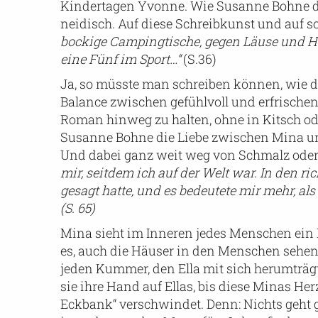
Kindertagen Yvonne. Wie Susanne Bohne die
neidisch. Auf diese Schreibkunst und auf so
bockige Campingtische, gegen Läuse und Ha
eine Fünf im Sport…“
(S.36)
Ja, so müsste man schreiben können, wie die
Balance zwischen gefühlvoll und erfrisch
Roman hinweg zu halten, ohne in Kitsch od
Susanne Bohne die Liebe zwischen Mina und
Und dabei ganz weit weg von Schmalz oder
mir, seitdem ich auf der Welt war. In den r
gesagt hatte, und es bedeutete mir mehr, als
(S. 65)
Mina sieht im Inneren jedes Menschen ein H
es, auch die Häuser in den Menschen sehen 
jeden Kummer, den Ella mit sich herumträg
sie ihre Hand auf Ellas, bis diese Minas Her
Eckbank“ verschwindet. Denn: Nichts geht g