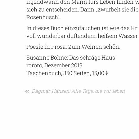
irgendwann den Mann fürs Leben finden wird,
sich zu entscheiden. Dann „zwurbelt sie d
Rosenbusch“.
In dieses Buch einzutauchen ist wie das K
voll wunderbar duftendem, heißem Wasser.
Poesie in Prosa. Zum Weinen schön.
Susanne Bohne: Das schräge Haus
rororo, Dezember 2019
Taschenbuch, 350 Seiten, 15,00 €
Beitragsnavigation
≪ Dagmar Hansen: Alle Tage, die wir leben