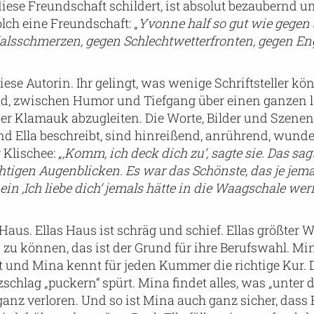
se Freundschaft schildert, ist absolut bezaubernd 
lch eine Freundschaft: „
Yvonne half so gut wie gegen 
lsschmerzen, gegen Schlechtwetterfronten, gegen En
se Autorin. Ihr gelingt, was wenige Schriftsteller kö
end, zwischen Humor und Tiefgang über einen ganzen 
er Klamauk abzugleiten. Die Worte, Bilder und Szenen
 Ella beschreibt, sind hinreißend, anrührend, wund
 Klischee:
„‚Komm, ich deck dich zu‘, sagte sie. Das sag
ichtigen Augenblicken. Es war das Schönste, das je jem
 ein ‚Ich liebe dich‘ jemals hätte in die Waagschale we
aus. Ellas Haus ist schräg und schief. Ellas größter 
zu können, das ist der Grund für ihre Berufswahl. Mi
t und Mina kennt für jeden Kummer die richtige Kur. 
zschlag „puckern“ spürt. Mina findet alles, was „unter 
anz verloren. Und so ist Mina auch ganz sicher, dass 