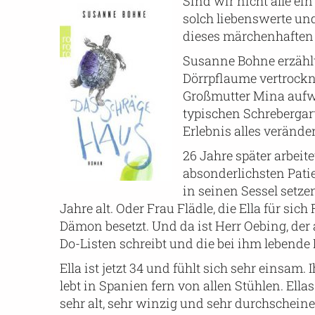
Sind wir nicht alle ei
solch liebenswerte un
dieses märchenhaften 
Susanne Bohne erzählt 
Dörrpflaume vertrockne
Großmutter Mina aufwäc
typischen Schrebergarte
Erlebnis alles veränder
26 Jahre später arbeit
absonderlichsten Patie
in seinen Sessel setzen
Jahre alt. Oder Frau Flädle, die Ella für sic
Dämon besetzt. Und da ist Herr Oebing, der
Do-Listen schreibt und die bei ihm lebende 
Ella ist jetzt 34 und fühlt sich sehr einsam.
lebt in Spanien fern von allen Stühlen. El
sehr alt, sehr winzig und sehr durchschein