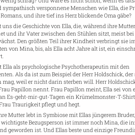
n wenig schräg? Und wäre es nicht schön, wenn es tats
d sympathisch versponnene Menschen wie Ella, die Pr
Romans, und ihre tief ins Herz blickende Oma gäbe?
uns die Geschichte von Ella, die, während ihre Mutter
t und ihr Vater zwischen den Stühlen sitzt, meist bei 
hst. Den größten Teil ihrer Kindheit verbringt sie i
n von Mina, bis, als Ella acht Jahre alt ist, ein eins
t.
et Ella als psychologische Psychotherapeutin mit den
nten. Als da ist zum Beispiel der Herr Holdschick, der 
 mag, weil er nicht darin sterben will. Herr Holdschick
h Frau Papillon nennt. Frau Papillon meint, Ella sei von
 an Es-geht-mir-gut-Tagen ein Krümelmonster-T-Shirt 
Frau Traurigkeit pflegt und hegt.
 Ihre Mutter lebt in Symbiose mit Ellas jüngerem Bruder,
las wichtigste Bezugsperson ist immer noch Mina, die 
end geworden ist. Und Ellas beste und einzige Freundi