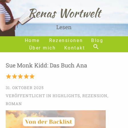
Renas Wortwelt
Lesen
Home
Rezensionen
Blog
Über mich
Kontakt
Sue Monk Kidd: Das Buch Ana
31. OKTOBER 2025
VERÖFFENTLICHT IN
HIGHLIGHTS
,
REZENSION
,
ROMAN