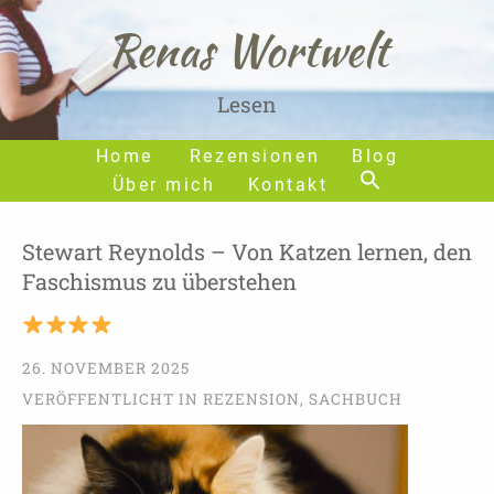
Renas Wortwelt
Lesen
Home
Rezensionen
Blog
Über mich
Kontakt
Stewart Reynolds – Von Katzen lernen, den
Faschismus zu überstehen
26. NOVEMBER 2025
VERÖFFENTLICHT IN
REZENSION
,
SACHBUCH