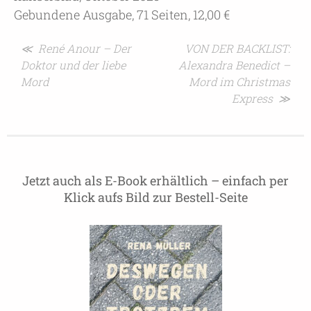
Gebundene Ausgabe, 71 Seiten, 12,00 €
Beitragsnavigation
≪ René Anour – Der
VON DER BACKLIST:
Doktor und der liebe
Alexandra Benedict –
Mord
Mord im Christmas
Express ≫
Jetzt auch als E-Book erhältlich – einfach per
Klick aufs Bild zur Bestell-Seite