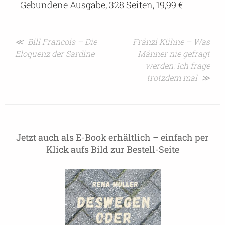
Gebundene Ausgabe, 328 Seiten, 19,99 €
Beitragsnavigation
≪ Bill Francois – Die
Fränzi Kühne – Was
Eloquenz der Sardine
Männer nie gefragt
werden: Ich frage
trotzdem mal ≫
Jetzt auch als E-Book erhältlich – einfach per
Klick aufs Bild zur Bestell-Seite