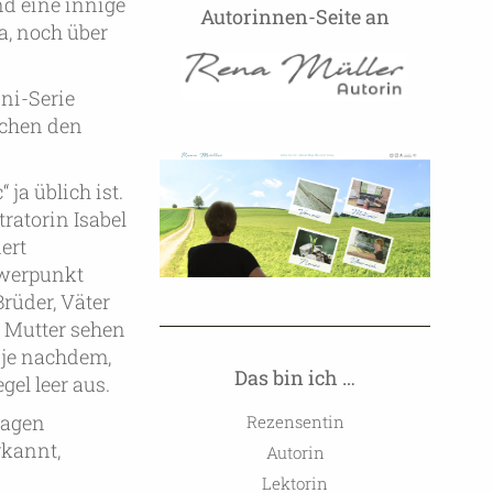
nd eine innige
Autorinnen-Seite an
a, noch über
ni-Serie
schen den
 ja üblich ist.
ratorin Isabel
ert
hwerpunkt
Brüder, Väter
 Mutter sehen
 je nachdem,
Das bin ich …
el leer aus.
lagen
Rezensentin
rkannt,
Autorin
Lektorin