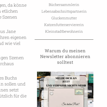
Büchersammlerin
gen, da könne
 etlichen
Lebensabschnittspartnerin
le Szenen
Gluckenmutter
Katzenfutterserviererin
aus Jane
Kleinstadtbewohnerin
ihren eigenen
d wie viel
Warum du meinen
Newsletter abonnieren
iligen Szenen
solltest
urchaus
des Buchs
in sollen und
nen setzt
tzlich für die