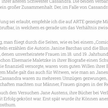
ihrer älteren Schwester Cassandra. Die beiden verba
in großer Zusammenhalt. Der, im Falle von Cassandr
g sei erlaubt, empfehle ich die auf ARTE gezeigte Mi
abrufbar, in welchem es gerade um das Verhältnis zwi
g, man fliegt durch die Seiten, wie es bei einem „Comic“
eln erzählen die Autorin Janine Barchas und die Illust
 denen unverheiratete Frauen im 18. und 19. Jahrhund
chon Elsemarie Maletzke in ihrer Biografie einen Sc
ie finanziell versorgte, waren vom guten Willen ihrer 
hem Maße galt das auch für Witwen, wie man an Janes
nd Cassandra waren zu mehreren Umzügen gezwungen,
schaften machten nur Männer, Frauen gingen in der Reg
ch den Versuchen Jane Austens, ihre Bücher bei Ver
it Erfolg gekrönt war. Erst spät wurde ihr Können ane
posthum.