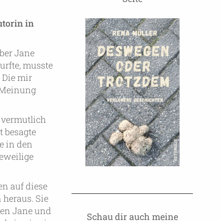
torin in
über Jane
urfte, musste
 Die mir
r Meinung
e vermutlich
t besagte
ie in den
eweilige
en auf diese
 heraus. Sie
chen Jane und
Schau dir auch meine