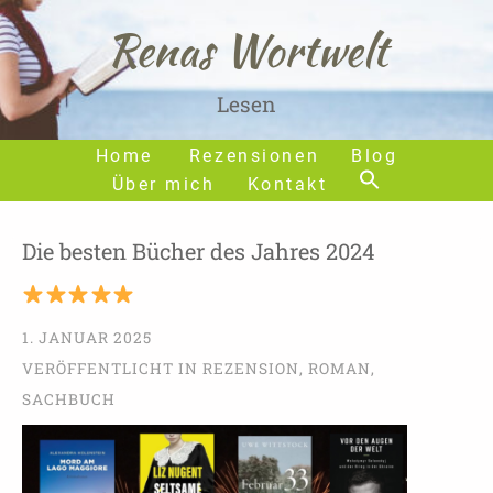
Renas Wortwelt
Lesen
Home
Rezensionen
Blog
Über mich
Kontakt
Die besten Bücher des Jahres 2024
1. JANUAR 2025
VERÖFFENTLICHT IN
REZENSION
,
ROMAN
,
SACHBUCH