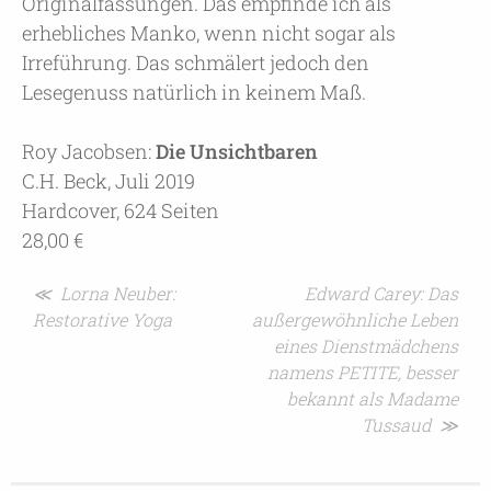
Originalfassungen. Das empfinde ich als
erhebliches Manko, wenn nicht sogar als
Irreführung. Das schmälert jedoch den
Lesegenuss natürlich in keinem Maß.
Roy Jacobsen:
Die Unsichtbaren
C.H. Beck, Juli 2019
Hardcover, 624 Seiten
28,00 €
Beitragsnavigation
≪ Lorna Neuber:
Edward Carey: Das
Restorative Yoga
außergewöhnliche Leben
eines Dienstmädchens
namens PETITE, besser
bekannt als Madame
Tussaud ≫