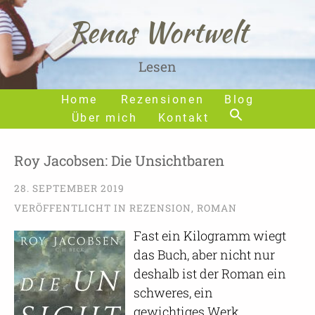
Renas Wortwelt
Lesen
Home
Rezensionen
Blog
Über mich
Kontakt
Roy Jacobsen: Die Unsichtbaren
28. SEPTEMBER 2019
VERÖFFENTLICHT IN
REZENSION
,
ROMAN
Fast ein Kilogramm wiegt
das Buch, aber nicht nur
deshalb ist der Roman ein
schweres, ein
gewichtiges Werk.