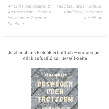
Beitragsnavigation
≪ Elyas Jamalzadeh &
Felicitas Fuchs – Minna.
Andreas Hepp – Freitag
Kopf hoch, Schultern
ist ein guter Tag zum
zurück ≫
Flüchten
Jetzt auch als E-Book erhältlich – einfach per
Klick aufs Bild zur Bestell-Seite