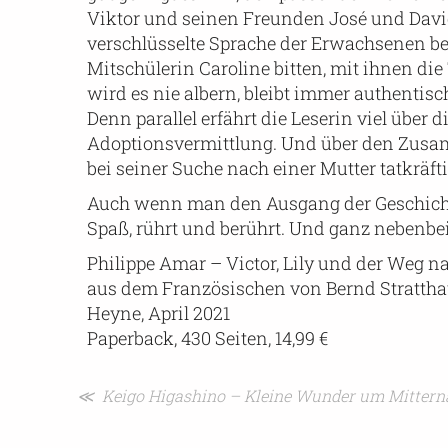
Viktor und seinen Freunden José und David
verschlüsselte Sprache der Erwachsenen bei
Mitschülerin Caroline bitten, mit ihnen die
wird es nie albern, bleibt immer authentis
Denn parallel erfährt die Leserin viel über
Adoptionsvermittlung. Und über den Zusam
bei seiner Suche nach einer Mutter tatkräftig
Auch wenn man den Ausgang der Geschicht
Spaß, rührt und berührt. Und ganz nebenbei 
Philippe Amar – Victor, Lily und der Weg 
aus dem Französischen von Bernd Stratth
Heyne, April 2021
Paperback, 430 Seiten, 14,99 €
Beitragsnavigation
≪ Keigo Higashino – Kleine Wunder um Mittern