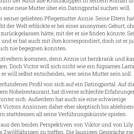
chifft der Autor alle Kitschklippen in seinem Roman 
 eine neue Mutter über ein Datingportal suchen will.
bei seiner geliebten Pflegemutter Annie. Seine Eltern hat
ht der Welt erblickte er bei einer anonymen Geburt, o
zurückgelassen hätte, mit der er sie finden könnte. Se
nd er hat auch mit ihm korrespondiert, doch ist er j
 sich nie begegnen konnten.
optiveltern kommen, denn Annie ist herzkrank und ka
gen. Doch Victor will sich nicht wie ein fügsames L
 er will selbst entscheiden, wer seine Mutter sein soll.
n erfundenes Profil von sich auf ein Datingportal. Auf d
einem Nobelrestaurant, hat diverse schlechte Erfahrunge
ter sich. Außerdem hat auch sie eine schwierige
ht Victors Ansinnen daher eher skeptisch bis ablehne
ern stattdessen all seine Verführungskünste spielen.
 aus den beiden Perspektiven von Viktor und von Lily
s Zwölfjährigen zu treffen. Die launigen Gespräche z