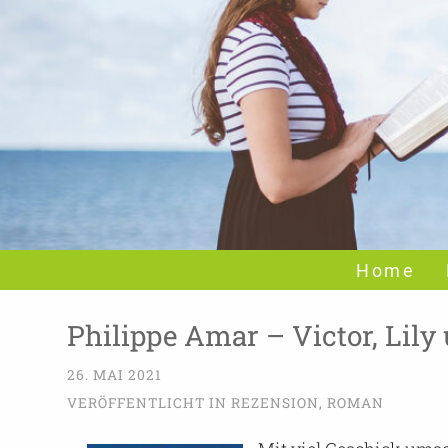
Home
Philippe Amar – Victor, Lil
26. MAI 2021
VERÖFFENTLICHT IN
REZENSION
,
ROMAN