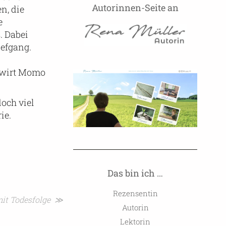
Autorinnen-Seite an
n, die
e
. Dabei
iefgang.
enwirt Momo
och viel
ie.
Das bin ich …
Rezensentin
mit Todesfolge ≫
Autorin
Lektorin