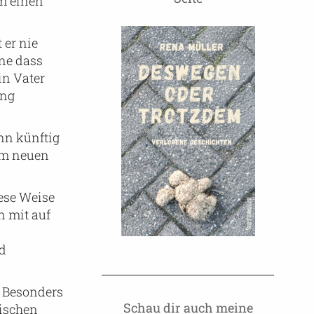
um einen
 er nie
hne dass
in Vater
ung
nn künftig
amm neuen
iese Weise
n mit auf
nd
. Besonders
Schau dir auch meine
wischen