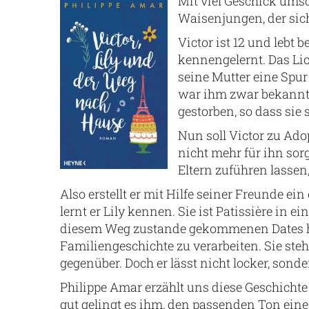
Mit viel Geschick ums
Waisenjungen, der sich
Victor ist 12 und lebt 
kennengelernt. Das Lic
seine Mutter eine Spur 
war ihm zwar bekannt u
gestorben, so dass sie
Nun soll Victor zu Ad
nicht mehr für ihn sor
Eltern zuführen lassen,
Also erstellt er mit Hilfe seiner Freunde ei
lernt er Lily kennen. Sie ist Patissière in 
diesem Weg zustande gekommenen Dates hin
Familiengeschichte zu verarbeiten. Sie ste
gegenüber. Doch er lässt nicht locker, sond
Philippe Amar erzählt uns diese Geschichte
gut gelingt es ihm, den passenden Ton eine