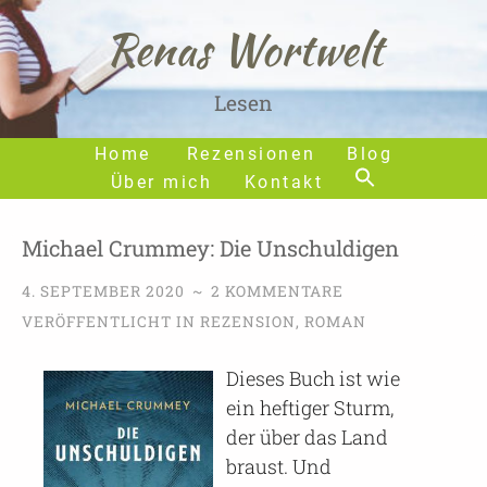
Renas Wortwelt
Lesen
Home
Rezensionen
Blog
Über mich
Kontakt
Michael Crummey: Die Unschuldigen
4. SEPTEMBER 2020
~
2 KOMMENTARE
VERÖFFENTLICHT IN
REZENSION
,
ROMAN
Dieses Buch ist wie
ein heftiger Sturm,
der über das Land
braust. Und