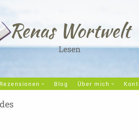
Renas Wortwelt
Lesen
Rezensionen
Blog
Über mich
Kont
ldes