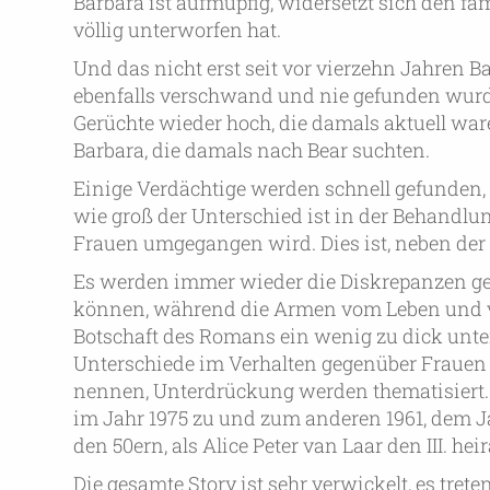
Barbara ist aufmüpfig, widersetzt sich den fa
völlig unterworfen hat.
Und das nicht erst seit vor vierzehn Jahren B
ebenfalls verschwand und nie gefunden wurd
Gerüchte wieder hoch, die damals aktuell w
Barbara, die damals nach Bear suchten.
Einige Verdächtige werden schnell gefunden, 
wie groß der Unterschied ist in der Behandlu
Frauen umgegangen wird. Dies ist, neben de
Es werden immer wieder die Diskrepanzen ge
können, während die Armen vom Leben und v
Botschaft des Romans ein wenig zu dick unters
Unterschiede im Verhalten gegenüber Frauen
nennen, Unterdrückung werden thematisiert. 
im Jahr 1975 zu und zum anderen 1961, dem J
den 50ern, als Alice Peter van Laar den III. heir
Die gesamte Story ist sehr verwickelt, es tre