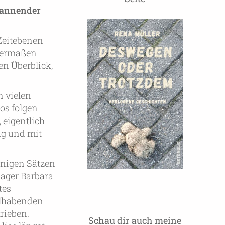
spannender
Zeitebenen
igermaßen
en Überblick,
n vielen
os folgen
, eigentlich
ig und mit
enigen Sätzen
ager Barbara
tes
hlhabenden
rieben.
Schau dir auch meine