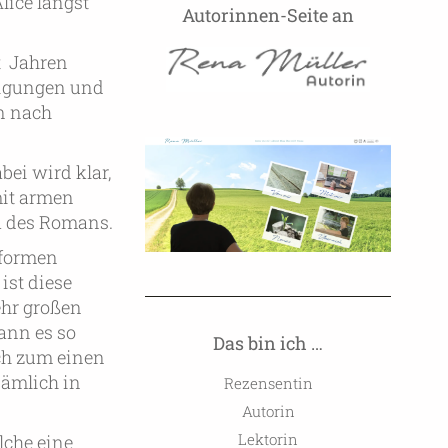
lice längst
Autorinnen-Seite an
ht Jahren
digungen und
n nach
ei wird klar,
mit armen
a des Romans.
 formen
st diese
ehr großen
ann es so
Das bin ich …
ch zum einen
nämlich in
Rezensentin
Autorin
Lektorin
lche eine