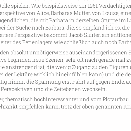
olle spielen. Wie beispielsweise ein 1961 Verdächtigte
rspektive von Alice, Barbaras Mutter, von Louise, eine
gendlichen, die mit Barbara in derselben Gruppe im La
bei der Suche nach Barbara, die, so empfand ich es, die
itere Perspektive bekommt Jacob Sluiter, ein entfloh
iter des Ferienlagers wie schließlich auch noch Barba
 den absolut unnötigerweise auseinandergerissenen S
ive beginnen neue Szenen, sehr oft nach gerade mal z
 die anstrengend ist, die wenig Zugang zu den Figuren
ei der Lektüre wirklich hineinfühlen kann) und die d
tig nimmt die Spannung erst Fahrt auf gegen Ende, au
ie Perspektiven und die Zeitebenen wechseln.
er, thematisch hochinteressanter und vom Plotaufbau
ränkt empfehlen kann, trotz der oben genannten Kri