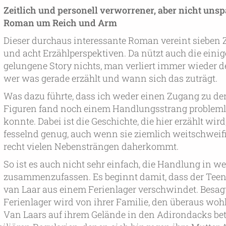
Zeitlich und personell verworrener, aber nicht un
Roman um Reich und Arm
Dieser durchaus interessante Roman vereint sieben 
und acht Erzählperspektiven. Da nützt auch die ein
gelungene Story nichts, man verliert immer wieder d
wer was gerade erzählt und wann sich das zuträgt.
Was dazu führte, dass ich weder einen Zugang zu de
Figuren fand noch einem Handlungsstrang probleml
konnte. Dabei ist die Geschichte, die hier erzählt wird
fesselnd genug, auch wenn sie ziemlich weitschweif
recht vielen Nebensträngen daherkommt.
So ist es auch nicht sehr einfach, die Handlung in w
zusammenzufassen. Es beginnt damit, dass der Teen
van Laar aus einem Ferienlager verschwindet. Besag
Ferienlager wird von ihrer Familie, den überaus wo
Van Laars auf ihrem Gelände in den Adirondacks bet