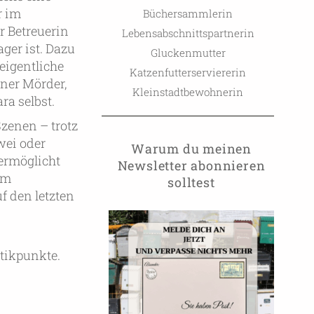
r im
Büchersammlerin
r Betreuerin
Lebensabschnittspartnerin
ger ist. Dazu
Gluckenmutter
 eigentliche
Katzenfutterserviererin
ener Mörder,
Kleinstadtbewohnerin
ra selbst.
zenen – trotz
wei oder
Warum du meinen
 ermöglicht
Newsletter abonnieren
em
solltest
f den letzten
tikpunkte.