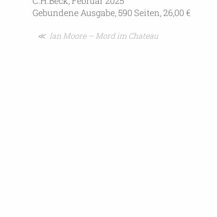
C.H.Beck, Februar 2025
Gebundene Ausgabe, 590 Seiten, 26,00 €
Beitragsnavigation
≪ Ian Moore – Mord im Chateau