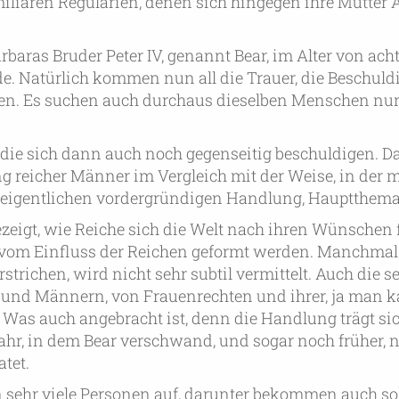
miliären Regularien, denen sich hingegen ihre Mutter A
arbaras Bruder Peter IV, genannt Bear, im Alter von ac
e. Natürlich kommen nun all die Trauer, die Beschul
aren. Es suchen auch durchaus dieselben Menschen nu
die sich dann auch noch gegenseitig beschuldigen. Dab
ng reicher Männer im Vergleich mit der Weise, in der 
r eigentlichen vordergründigen Handlung, Hauptthem
zeigt, wie Reiche sich die Welt nach ihren Wünschen
om Einfluss der Reichen geformt werden. Manchmal i
trichen, wird nicht sehr subtil vermittelt. Auch die s
 und Männern, von Frauenrechten und ihrer, ja man k
Was auch angebracht ist, denn die Handlung trägt si
ahr, in dem Bear verschwand, und sogar noch früher, 
atet.
ten sehr viele Personen auf, darunter bekommen auch so