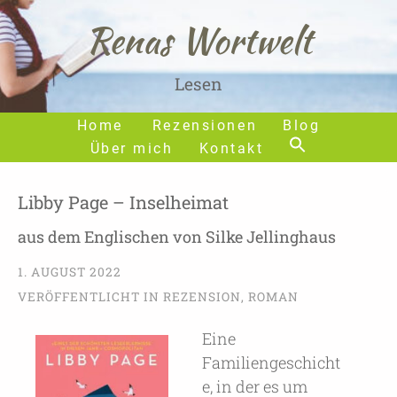
Renas Wortwelt
Lesen
Home
Rezensionen
Blog
Über mich
Kontakt
Libby Page – Inselheimat
aus dem Englischen von Silke Jellinghaus
1. AUGUST 2022
VERÖFFENTLICHT IN
REZENSION
,
ROMAN
Eine
Familiengeschicht
e, in der es um