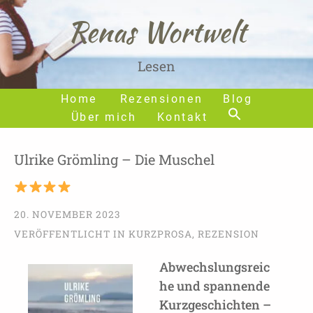
Renas Wortwelt
Lesen
Home
Rezensionen
Blog
Über mich
Kontakt
Ulrike Grömling – Die Muschel
20. NOVEMBER 2023
VERÖFFENTLICHT IN
KURZPROSA
,
REZENSION
Abwechslungsreic
he und spannende
Kurzgeschichten –