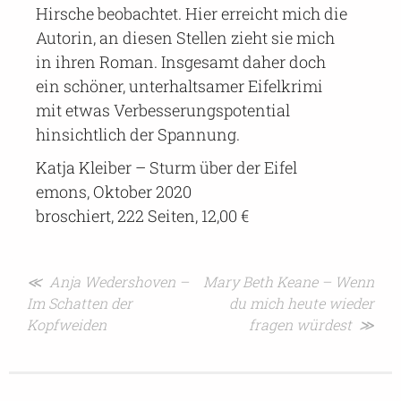
Hirsche beobachtet. Hier erreicht mich die
Autorin, an diesen Stellen zieht sie mich
in ihren Roman. Insgesamt daher doch
ein schöner, unterhaltsamer Eifelkrimi
mit etwas Verbesserungspotential
hinsichtlich der Spannung.
Katja Kleiber – Sturm über der Eifel
emons, Oktober 2020
broschiert, 222 Seiten, 12,00 €
Beitragsnavigation
≪ Anja Wedershoven –
Mary Beth Keane – Wenn
Im Schatten der
du mich heute wieder
Kopfweiden
fragen würdest ≫