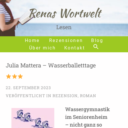
Renas Wortwelt
Lesen
Home
Rezensionen
Blog
Über mich
Kontakt
Julia Mattera – Wasserballetttage
22. SEPTEMBER 2023
VERÖFFENTLICHT IN
REZENSION
,
ROMAN
Wassergymnastik
im Seniorenheim
– nicht ganz so