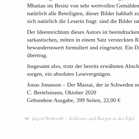
Mbatian im Besitz von sehr wertvollen Gemälden i
natürlich alle Beteiligten, dieser Bilder habhaft 
sich natürlich die Leserin fragt: sind die Bilder t
Der Ideenreichtum dieses Autors ist beeindrucken
sarkastischen, mitten in einem Satz versteckten 
bewundernswert formuliert und eingesetzt. Ein Da
übertrug.
Insgesamt also, trotz der bereits erwähnten Abs
sorgen, ein absolutes Lesevergnügen.
Jonas Jonasson – Der Massai, der in Schweden n
C. Bertelsmann, Oktober 2020
Gebundene Ausgabe, 399 Seiten, 22,00 €
≪ Ingrid Retterath – Schlösser und Burgen in der Eifel
Beitragsnavigation