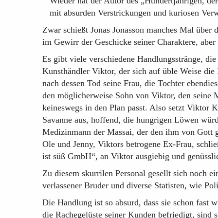
Wieder hat der Autor des „Hundertjährigen, der 
mit absurden Verstrickungen und kuriosen Verw
Zwar schießt Jonas Jonasson manches Mal über da
im Gewirr der Geschicke seiner Charaktere, aber 
Es gibt viele verschiedene Handlungsstränge, di
Kunsthändler Viktor, der sich auf üble Weise die
nach dessen Tod seine Frau, die Tochter ebendies
den möglicherweise Sohn von Viktor, den seine M
keineswegs in den Plan passt. Also setzt Viktor Ke
Savanne aus, hoffend, die hungrigen Löwen würd
Medizinmann der Massai, der den ihm von Gott g
Ole und Jenny, Viktors betrogene Ex-Frau, sch
ist süß GmbH“, an Viktor ausgiebig und genüssl
Zu diesem skurrilen Personal gesellt sich noch 
verlassener Bruder und diverse Statisten, wie Po
Die Handlung ist so absurd, dass sie schon fast 
die Rachegelüste seiner Kunden befriedigt, sind s