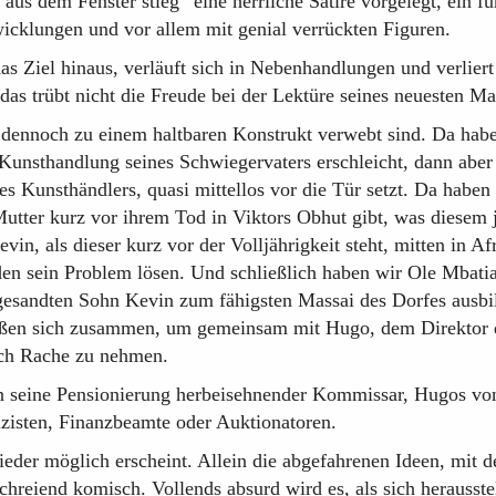
aus dem Fenster stieg“ eine herrliche Satire vorgelegt, ein fu
icklungen und vor allem mit genial verrückten Figuren.
s Ziel hinaus, verläuft sich in Nebenhandlungen und verlier
das trübt nicht die Freude bei der Lektüre seines neuesten M
e dennoch zu einem haltbaren Konstrukt verwebt sind. Da hab
 Kunsthandlung seines Schwiegervaters erschleicht, dann aber
es Kunsthändlers, quasi mittellos vor die Tür setzt. Da haben
utter kurz vor ihrem Tod in Viktors Obhut gibt, was diesem 
vin, als dieser kurz vor der Volljährigkeit steht, mitten in Af
en sein Problem lösen. Und schließlich haben wir Ole Mbati
esandten Sohn Kevin zum fähigsten Massai des Dorfes ausbil
ließen sich zusammen, um gemeinsam mit Hugo, dem Direktor
ich Rache zu nehmen.
ein seine Pensionierung herbeisehnender Kommissar, Hugos vo
lizisten, Finanzbeamte oder Auktionatoren.
wieder möglich erscheint. Allein die abgefahrenen Ideen, mit
chreiend komisch. Vollends absurd wird es, als sich herausstel