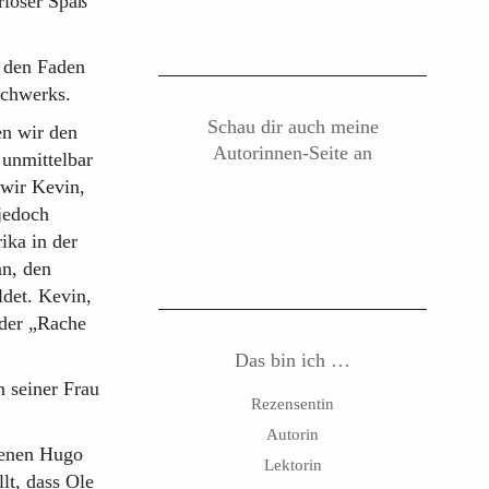
rioser Spaß
t den Faden
achwerks.
Schau dir auch meine
en wir den
Autorinnen-Seite an
 unmittelbar
 wir Kevin,
jedoch
rika in der
an, den
det. Kevin,
 der „Rache
Das bin ich …
n seiner Frau
Rezensentin
Autorin
 denen Hugo
Lektorin
lt, dass Ole