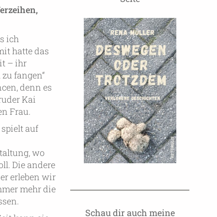
erzeihen,
s ich
it hatte das
t – ihr
 zu fangen“
ncen, denn es
ruder Kai
en Frau.
pielt auf
taltung, wo
oll. Die andere
er erleben wir
immer mehr die
ssen.
Schau dir auch meine