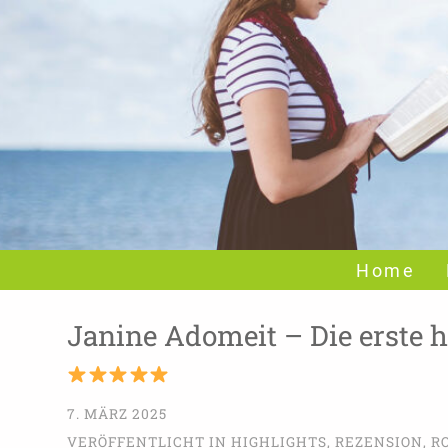
Home
Janine Adomeit – Die erste 
7. MÄRZ 2025
VERÖFFENTLICHT IN
HIGHLIGHTS
,
REZENSION
,
R