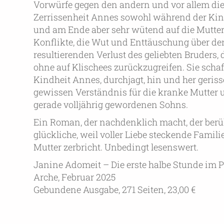
Vorwürfe gegen den andern und vor allem die g
Zerrissenheit Annes sowohl während der Kindhei
und am Ende aber sehr wütend auf die Mutter, 
Konflikte, die Wut und Enttäuschung über de
resultierenden Verlust des geliebten Bruders,
ohne auf Klischees zurückzugreifen. Sie scha
Kindheit Annes, durchjagt, hin und her geri
gewissen Verständnis für die kranke Mutter
gerade volljährig gewordenen Sohns.
Ein Roman, der nachdenklich macht, der berü
glückliche, weil voller Liebe steckende Famil
Mutter zerbricht. Unbedingt lesenswert.
Janine Adomeit – Die erste halbe Stunde im 
Arche, Februar 2025
Gebundene Ausgabe, 271 Seiten, 23,00 €