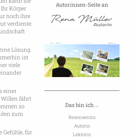
eit kann sie
Autorinnen-Seite an
Ihr Körper
nur noch ihre
gut verdiente.
mundschaft
keine Lösung.
mmerhin ist
ner viele
einander
s einer
Willen fährt
Das bin ich …
 kommen so
unden zum
Rezensentin
Autorin
 Gefühle, für
Lektorin