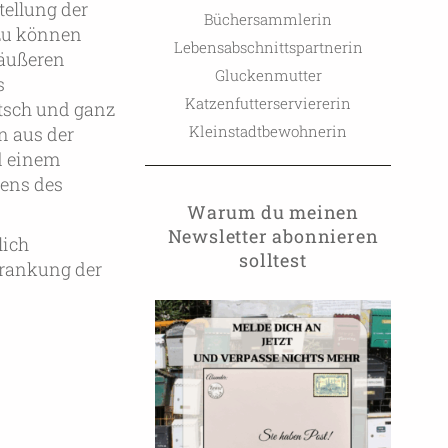
tellung der
Büchersammlerin
 zu können
Lebensabschnittspartnerin
 äußeren
Gluckenmutter
s
Katzenfutterserviererin
itsch und ganz
Kleinstadtbewohnerin
n aus der
d einem
tens des
Warum du meinen
Newsletter abonnieren
lich
solltest
rkrankung der