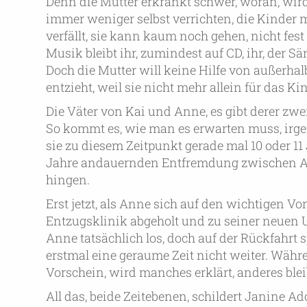
Denn die Mutter erkrankt schwer, woran, wird
immer weniger selbst verrichten, die Kinder
verfällt, sie kann kaum noch gehen, nicht fest
Musik bleibt ihr, zumindest auf CD, ihr, der S
Doch die Mutter will keine Hilfe von außerh
entzieht, weil sie nicht mehr allein für das K
Die Väter von Kai und Anne, es gibt derer zwe
So kommt es, wie man es erwarten muss, irge
sie zu diesem Zeitpunkt gerade mal 10 oder 11 J
Jahre andauernden Entfremdung zwischen Ann
hingen.
Erst jetzt, als Anne sich auf den wichtigen Vor
Entzugsklinik abgeholt und zu seiner neuen U
Anne tatsächlich los, doch auf der Rückfahrt
erstmal eine geraume Zeit nicht weiter. Wä
Vorschein, wird manches erklärt, anderes blei
All das, beide Zeitebenen, schildert Janine Ad