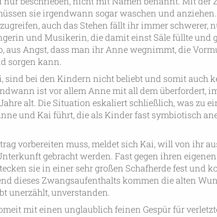
 nur beschrieben, nicht mit Namen benannt. Mit der Z
 müssen sie irgendwann sogar waschen und anziehen. 
 zugreifen, auch das Stehen fällt ihr immer schwerer, 
ängerin und Musikerin, die damit einst Säle füllte und 
alb, aus Angst, dass man ihr Anne wegnimmt, die Vor
ind sorgen kann.
i, sind bei den Kindern nicht beliebt und somit auch 
ndwann ist vor allem Anne mit all dem überfordert, i
ahre alt. Die Situation eskaliert schließlich, was zu ei
e und Kai führt, die als Kinder fast symbiotisch an
trag vorbereiten muss, meldet sich Kai, will von ihr au
nterkunft gebracht werden. Fast gegen ihren eigenen 
 stecken sie in einer sehr großen Schafherde fest und
hrend dieses Zwangsaufenthalts kommen die alten W
bt unerzählt, unverstanden.
omeit mit einen unglaublich feinen Gespür für verletzte