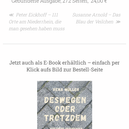
Gebundene Ausgabe, 272 Seiten, 24,00 €
Beitragsnavigation
≪ Peter Eickhoff – 111
Susanne Arnold – Das
Orte am Niederrhein, die
Blau der Veilchen ≫
man gesehen haben muss
Jetzt auch als E-Book erhältlich – einfach per
Klick aufs Bild zur Bestell-Seite