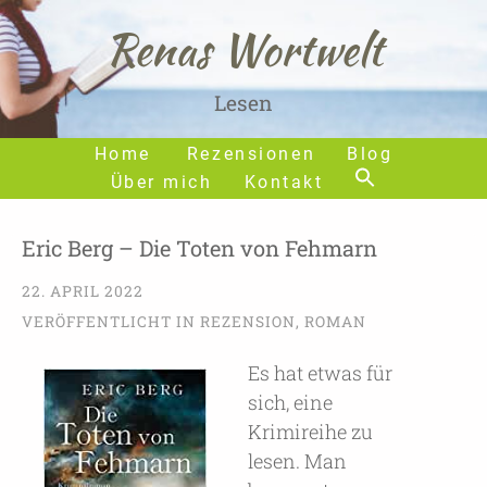
Renas Wortwelt
Lesen
Home
Rezensionen
Blog
Über mich
Kontakt
Eric Berg – Die Toten von Fehmarn
22. APRIL 2022
VERÖFFENTLICHT IN
REZENSION
,
ROMAN
Es hat etwas für
sich, eine
Krimireihe zu
lesen. Man