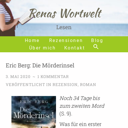
Renas Wortwelt
Lesen
Home
Rezensionen
Blog
Über mich
Kontakt
Eric Berg: Die Mörderinsel
3. MAI 2020
~
1 KOMMENTAR
VERÖFFENTLICHT IN
REZENSION
,
ROMAN
Noch 34 Tage bis
zum zweiten Mord
(S. 9).
Was für ein erster