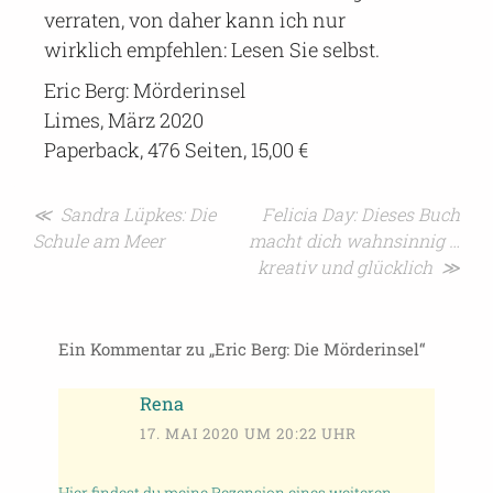
verraten, von daher kann ich nur
wirklich empfehlen: Lesen Sie selbst.
Eric Berg: Mörderinsel
Limes, März 2020
Paperback, 476 Seiten, 15,00 €
Beitragsnavigation
≪ Sandra Lüpkes: Die
Felicia Day: Dieses Buch
Schule am Meer
macht dich wahnsinnig …
kreativ und glücklich ≫
Ein Kommentar zu „
Eric Berg: Die Mörderinsel
“
Rena
17. MAI 2020 UM 20:22 UHR