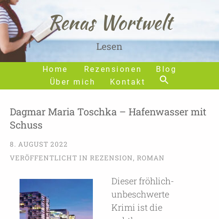
Renas Wortwelt
Lesen
Home
Rezensionen
Blog
Über mich
Kontakt
Dagmar Maria Toschka – Hafenwasser mit
Schuss
8. AUGUST 2022
VERÖFFENTLICHT IN
REZENSION
,
ROMAN
Dieser fröhlich-
unbeschwerte
Krimi ist die