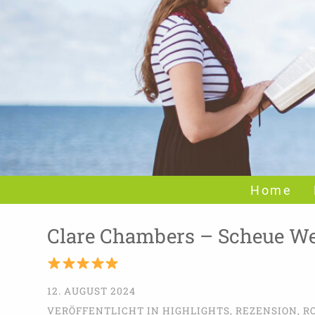
Home
Clare Chambers – Scheue W
12. AUGUST 2024
VERÖFFENTLICHT IN
HIGHLIGHTS
,
REZENSION
,
R