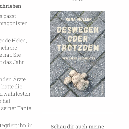
schrieben
s passt
rotagonisten
hende Helen,
mehrere
 hat. Sie
st das Jahr
enden Ärzte
 hatte die
verwahrlosten
r hat
 seiner Tante
egriert ihn in
Schau dir auch meine