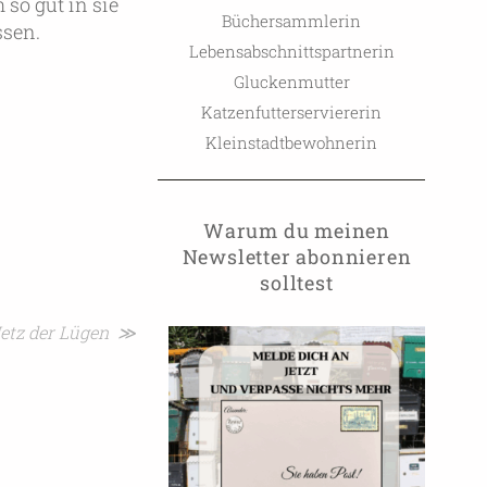
so gut in sie
Büchersammlerin
ssen.
Lebensabschnittspartnerin
Gluckenmutter
Katzenfutterserviererin
Kleinstadtbewohnerin
Warum du meinen
Newsletter abonnieren
solltest
Netz der Lügen ≫