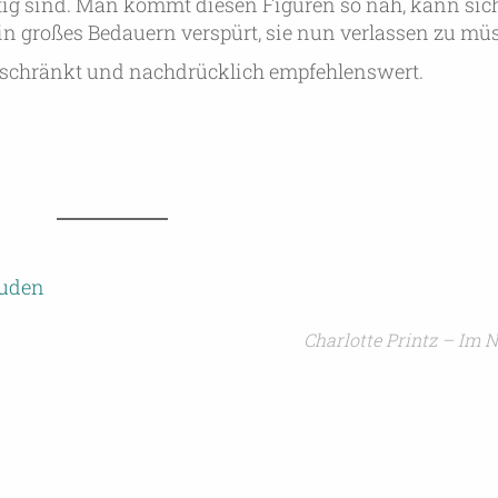
tig sind. Man kommt diesen Figuren so nah, kann sich 
n großes Bedauern verspürt, sie nun verlassen zu mü
schränkt und nachdrücklich empfehlenswert.
euden
Charlotte Printz – Im 