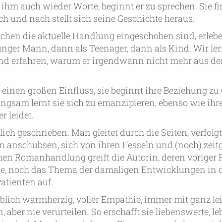
ihm auch wieder Worte, beginnt er zu sprechen. Sie fi
 und nach stellt sich seine Geschichte heraus.
schen die aktuelle Handlung eingeschoben sind, erleb
junger Mann, dann als Teenager, dann als Kind. Wir le
und erfahren, warum er irgendwann nicht mehr aus d
einen großen Einfluss, sie beginnt ihre Beziehung zu 
Langsam lernt sie sich zu emanzipieren, ebenso wie ihre
r leidet.
ich geschrieben. Man gleitet durch die Seiten, verfolg
n anschubsen, sich von ihren Fesseln und (noch) zei
chen Romanhandlung greift die Autorin, deren vorige
tte, noch das Thema der damaligen Entwicklungen in 
tienten auf.
ublich warmherzig, voller Empathie, immer mit ganz l
n, aber nie verurteilen. So erschafft sie liebenswerte, l