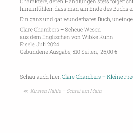
Charaktere, deren Handlungen stets folgerich
hineinfühlen, dass man am Ende des Buchs ei
Ein ganz und gar wunderbares Buch, uneinge
Clare Chambers – Scheue Wesen
aus dem Englischen von Wibke Kuhn
Eisele, Juli 2024
Gebundene Ausgabe, 510 Seiten, 26,00 €
Schau auch hier:
Clare Chambers – Kleine Fr
Beitragsnavigation
≪ Kirsten Nähle – Schrei am Main