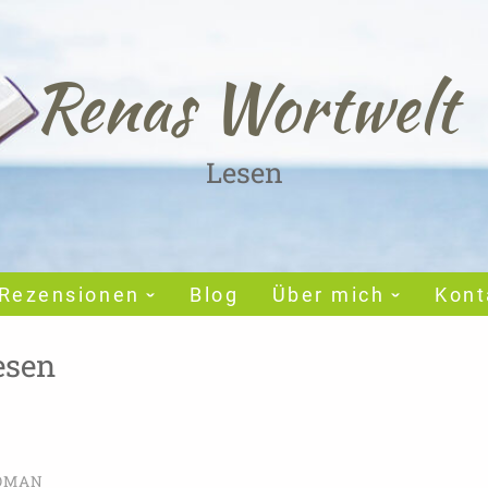
Renas Wortwelt
Lesen
Rezensionen
Blog
Über mich
Kont
esen
OMAN