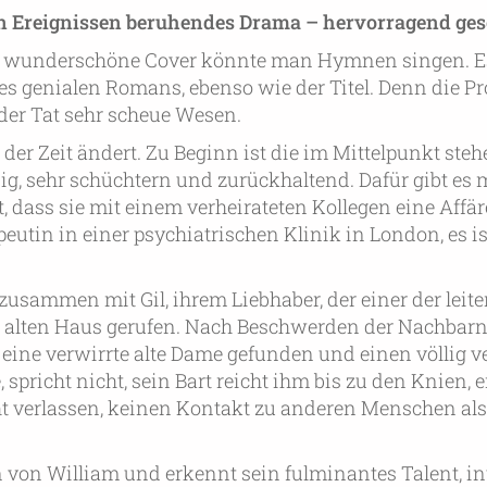
n Ereignissen beruhendes Drama – hervorragend ge
es wunderschöne Cover könnte man Hymnen singen. E
ses genialen Romans, ebenso wie der Titel. Denn die P
 der Tat sehr scheue Wesen.
der Zeit ändert. Zu Beginn ist die im Mittelpunkt ste
ig, sehr schüchtern und zurückhaltend. Dafür gibt es 
, dass sie mit einem verheirateten Kollegen eine Affäre
peutin in einer psychiatrischen Klinik in London, es i
zusammen mit Gil, ihrem Liebhaber, der einer der leit
em alten Haus gerufen. Nach Beschwerden der Nachbarn
 eine verwirrte alte Dame gefunden und einen völlig 
pricht nicht, sein Bart reicht ihm bis zu den Knien, e
ht verlassen, keinen Kontakt zu anderen Menschen als
von William und erkennt sein fulminantes Talent, int