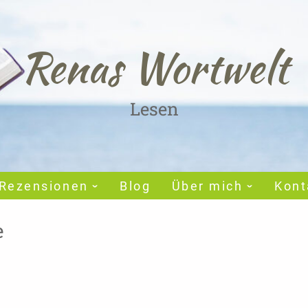
Renas Wortwelt
Lesen
Rezensionen
Blog
Über mich
Kont
e