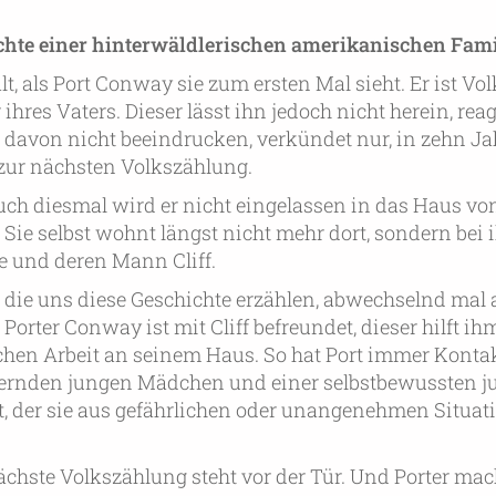
chte einer hinterwäldlerischen amerikanischen Fam
lt, als Port Conway sie zum ersten Mal sieht. Er ist Vo
ihres Vaters. Dieser lässt ihn jedoch nicht herein, reagi
ich davon nicht beeindrucken, verkündet nur, in zehn J
zur nächsten Volkszählung.
auch diesmal wird er nicht eingelassen in das Haus vo
 Sie selbst wohnt längst nicht mehr dort, sondern bei 
 und deren Mann Cliff.
, die uns diese Geschichte erzählen, abwechselnd mal a
 Porter Conway ist mit Cliff befreundet, dieser hilft i
hen Arbeit an seinem Haus. So hat Port immer Kontak
ernden jungen Mädchen und einer selbstbewussten j
t, der sie aus gefährlichen oder unangenehmen Situat
nächste Volkszählung steht vor der Tür. Und Porter ma