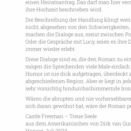
einen Heiratsantrag. Das darf man hier verr
ihre Hochzeit beschrieben wird.
Die Beschreibung der Handlung klingt wenig
nicht, abgesehen von den Schwierigkeiten,
machen die Dialoge aus, meist zwischen Por
Oder die Gespräche mit Lucy, seien es ihre 
immer wieder erlebt.
Diese Dialoge sind es, die den Roman zu e
mögen die Sprechenden viele Male einfach 
Humor ist nie dick aufgetragen, überdeckt a
abgeschiedenen Region. Aber er liegt in jed
sehr vorsichtig hindurchschimmernde Iron
Wären die abrupten und nie vorhersehbaren
sich daran gewöhnt hat, wäre der Roman pe
Castle Freeman – Treue Seele
aus dem Amerikanischen von Dirk van Gu
Hanser, Juli 2023