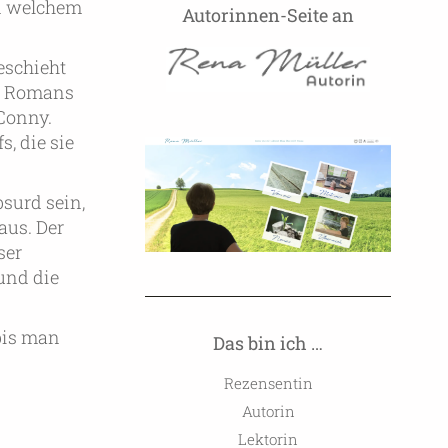
in welchem
Autorinnen-Seite an
eschieht
es Romans
 Conny.
, die sie
surd sein,
aus. Der
ser
 und die
bis man
Das bin ich …
Rezensentin
Autorin
Lektorin