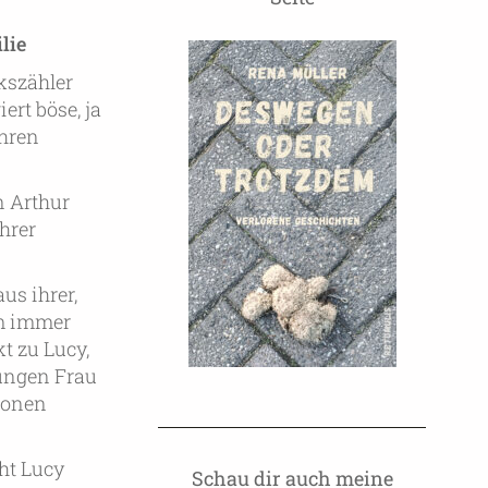
ilie
lkszähler
ert böse, ja
ahren
n Arthur
ihrer
us ihrer,
hm immer
t zu Lucy,
ungen Frau
ionen
cht Lucy
Schau dir auch meine