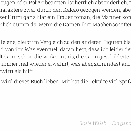
eugen oder Polizeibeamten ist herrlich absonderlich, 
 Charaktere zwar durch den Kakao gezogen werden, abe
eser Krimi ganz klar ein Frauenroman, die Männer k
eichlich dumm da, wenn die Damen ihre Machenschafte
Helene, bleibt im Vergleich zu den anderen Figuren blas
von ihr. Was eventuell daran liegt, dass ich leider d
t dann schon die Vorkenntnis, die darin geschilderte
 immer mal wieder erwähnt, was aber, zumindest am
rrt als hilft.
ird dieses Buch lieben. Mir hat die Lektüre viel Spaß 
Rosie Walsh – Ein gan