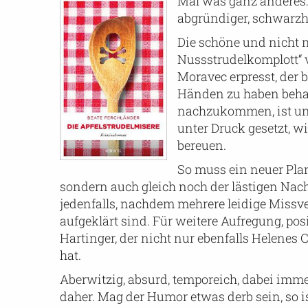
Mal was ganz anderes: 
abgründiger, schwarzhu
Die schöne und nicht 
Nussstrudelkomplott“ 
Moravec erpresst, der 
Händen zu haben behaup
nachzukommen, ist unste
unter Druck gesetzt, w
bereuen.
So muss ein neuer Plan
sondern auch gleich noch der lästigen Nachb
jedenfalls, nachdem mehrere leidige Miss
aufgeklärt sind. Für weitere Aufregung, pos
Hartinger, der nicht nur ebenfalls Helenes 
hat.
Aberwitzig, absurd, temporeich, dabei imm
daher. Mag der Humor etwas derb sein, so is