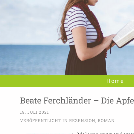
Home
Beate Ferchländer – Die Apf
19. JULI 2021
VERÖFFENTLICHT IN
REZENSION
,
ROMAN