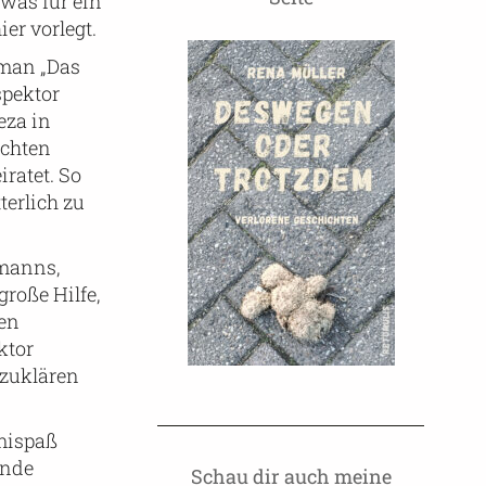
 was für ein
er vorlegt.
oman „Das
spektor
eza in
ichten
iratet. So
terlich zu
emanns,
große Hilfe,
men
ktor
fzuklären
imispaß
ende
Schau dir auch meine