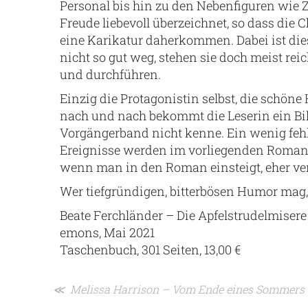
Personal bis hin zu den Nebenfiguren wie Z
Freude liebevoll überzeichnet, so dass die
eine Karikatur daherkommen. Dabei ist di
nicht so gut weg, stehen sie doch meist r
und durchführen.
Einzig die Protagonistin selbst, die schöne 
nach und nach bekommt die Leserin ein Bild 
Vorgängerband nicht kenne. Ein wenig fehl
Ereignisse werden im vorliegenden Roman
wenn man in den Roman einsteigt, eher verwi
Wer tiefgründigen, bitterbösen Humor mag, w
Beate Ferchländer – Die Apfelstrudelmisere
emons, Mai 2021
Taschenbuch, 301 Seiten, 13,00 €
Beitragsnavigation
≪ Melissa Harrison – Vom Ende eines Sommers