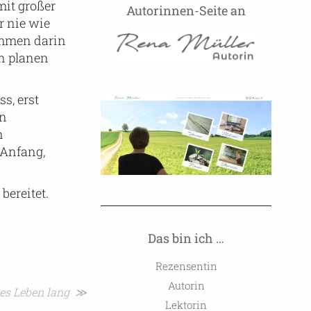
mit großer
Autorinnen-Seite an
r nie wie
ommen darin
n planen
s, erst
en
n
 Anfang,
bereitet.
Das bin ich …
Rezensentin
Autorin
zes Leben lang ≫
Lektorin