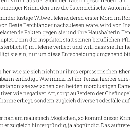
ein Krimi, aus der Sicht der Täterin geschrieben. Und
moriger Krimi, den uns die österreichische Autorin hi
minder lustige Witwe Helene, deren erster Mord im R
von Beate Ferchländer nachzulesen wäre, wird von In
belastende Fakten gegen sie und ihre Haushälterin Ter
tet. Denn der Inspektor, statt seinen beruflichen Pfl
rblich (!) in Helene verliebt und will, dass sie ihn he
illigt sie ein, nur um diese Entscheidung umgehend bit
 her, wie sie sich nicht nur ihres erpresserischen Eh
arin entledigt. Wie immer ist ihr Tereza hierbei eine 
verständnisse zwischen den beiden mordlustigen Da
itiver wie negativer Art, sorgt außerdem der Chefinspe
Charme erliegt, sondern zugleich diverse Todesfälle au
er nah am realistisch Möglichen, so kommt dieser Kr
t er zugleich hintergründig, ja abgründig. Das auftret