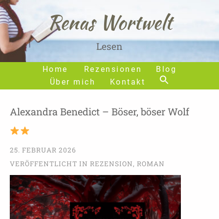
Renas Wortwelt
Lesen
Home
Rezensionen
Blog
Über mich
Kontakt
Alexandra Benedict – Böser, böser Wolf
25. FEBRUAR 2026
VERÖFFENTLICHT IN
REZENSION
,
ROMAN