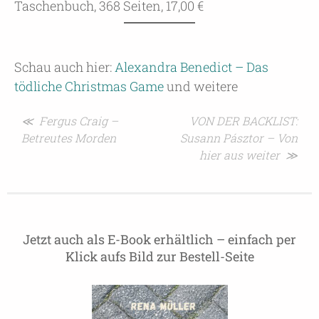
Taschenbuch, 368 Seiten, 17,00 €
Schau auch hier:
Alexandra Benedict – Das
tödliche Christmas Game
und weitere
Beitragsnavigation
≪ Fergus Craig –
VON DER BACKLIST:
Betreutes Morden
Susann Pásztor – Von
hier aus weiter ≫
Jetzt auch als E-Book erhältlich – einfach per
Klick aufs Bild zur Bestell-Seite